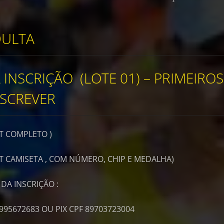
DULTA
 INSCRIÇÃO (LOTE 01) – PRIMEIROS
NSCREVER
IT COMPLETO )
KIT CAMISETA , COM NÚMERO, CHIP E MEDALHA)
A INSCRIÇÃO :
995672683 OU PIX CPF 89703723004