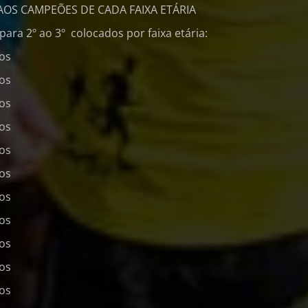
AOS CAMPEÕES DE CADA FAIXA ETÁRIA
ara 2º ao 3º colocados por faixa etária:
nos
nos
nos
nos
nos
nos
nos
nos
nos
nos
nos