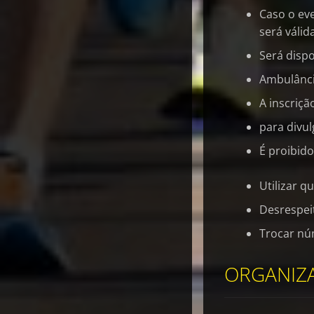
Caso o eve
será válid
Será dispo
Ambulânci
A inscriçã
para divu
É proibido
Utilizar q
Desrespeit
Trocar nú
ORGANIZA