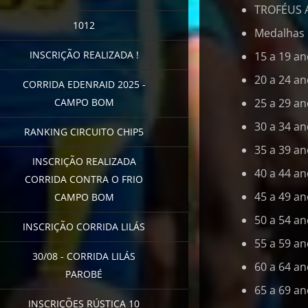
TROFÉUS 
1012
Medalhas p
INSCRIÇÃO REALIZADA !
15 a 19 a
20 a 24 a
CORRIDA EDENRAID 2025 -
CAMPO BOM
25 a 29 a
30 a 34 a
RANKING CIRCUITO CHIP5
35 a 39 a
INSCRIÇÃO REALIZADA
40 a 44 a
CORRIDA CONTRA O FRIO
45 a 49 a
CAMPO BOM
50 a 54 a
INSCRIÇÃO CORRIDA LILÁS
55 a 59 a
30/08 - CORRIDA LILÁS
60 a 64 a
PAROBÉ
65 a 69 a
INSCRIÇÕES RÚSTICA 10