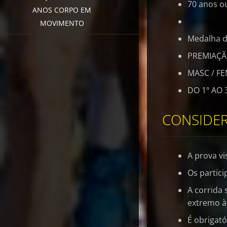
70 anos o
ANOS CORPO EM
MOVIMENTO
Medalha de
PREMIAÇÃ
MASC / FE
DO 1º AO
CONSIDER
A prova vi
Os partici
A corrida 
extremo à 
É obrigató