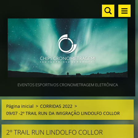
EVENTOS ESPORTIVOS CRONOMETRAGEM ELETRÔNICA
Página inicial
>
CORRIDAS 2022
>
09/07 -2º TRAIL RUN DA IMIGRAÇÃO LINDOLFO COLLOR
2º TRAIL RUN LINDOLFO COLLOR