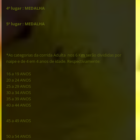
4º lugar : MEDALHA
5º lugar : MEDALHA
*As categorias da corrida Adulta nos 6 K
m
serão divididas por
naipe e de 4 em 4 anos de idade. Respectivamente:
16 a 19 ANOS
20 a 24 ANOS
25 a 29 ANOS
30 a 34 ANOS
35 a 39 ANOS
40 a 44 ANOS
45 a 49 ANOS
50 a 54 ANOS