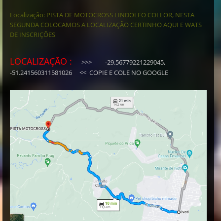
Localização: PISTA DE MOTOCROSS LINDOLFO COLLOR, NESTA
SEGUNDA COLOCAMOS A LOCALIZAÇÃO CERTINHO AQUI E WATS
DE INSCRIÇÕES
LOCALIZAÇÃO :
>>> -29.56779221229045,
-51.241560311581026 << COPIE E COLE NO GOOGLE