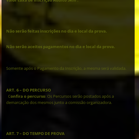
Não serão feitas inscrições no dia e local da prova.
Não serão aceitos pagamentos no dia e local da prova.
Somente após o Pagamento da Inscrição, a mesma será validada.
ART. 6 – DO PERCURSO
C
onfira
o
percurso
: Os Percursos serão postados após a
demarcação dos mesmos junto a comissão organizadora.
ART. 7 – DO TEMPO DE PROVA