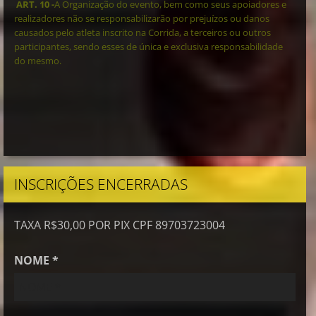
ART. 10 -
A Organização do evento, bem como seus apoiadores e
realizadores não se responsabilizarão por prejuízos ou danos
causados pelo atleta inscrito na Corrida, a terceiros ou outros
participantes, sendo esses de única e exclusiva responsabilidade
do mesmo.
INSCRIÇÕES ENCERRADAS
TAXA R$30,00 POR PIX CPF 89703723004
NOME *