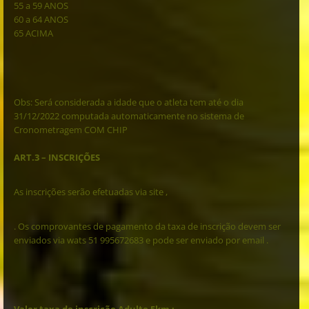
55 a 59 ANOS
60 a 64 ANOS
65 ACIMA
Obs: Será considerada a idade que o atleta tem até o dia
31/12/2022 computada automaticamente no sistema de
Cronometragem COM CHIP
ART.3 – INSCRIÇÕES
As inscrições serão efetuadas via site ,
. Os comprovantes de pagamento da taxa de inscrição devem ser
enviados via wats 51 995672683 e pode ser enviado por email .
Valor taxa de inscrição Adulto 5km :