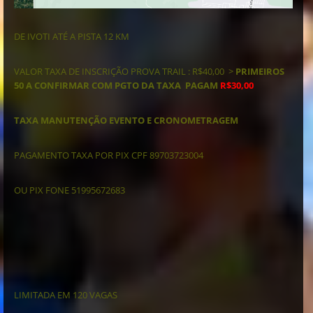
DE IVOTI ATÉ A PISTA 12 KM
VALOR TAXA DE INSCRIÇÃO PROVA TRAIL : R$40,00 >
PRIMEIROS
50 A CONFIRMAR COM PGTO DA TAXA PAGAM
R$30,00
TAXA MANUTENÇÃO EVENTO E CRONOMETRAGEM
PAGAMENTO TAXA POR PIX CPF 89703723004
OU PIX FONE 51995672683
LIMITADA EM 120 VAGAS