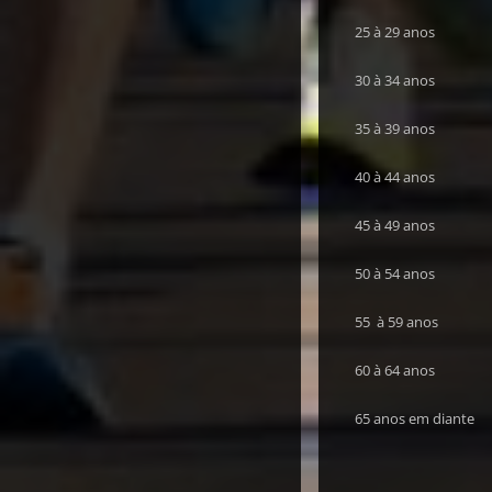
25 à 29 anos
30 à 34 anos
35 à 39 anos
40 à 44 anos
45 à 49 anos
50 à 54 anos
55 à 59 anos
60 à 64 anos
65 anos em diante