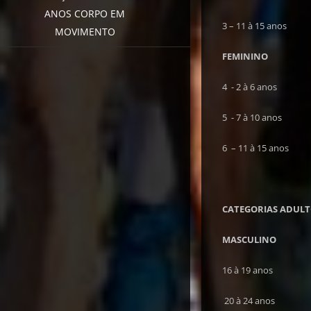
ANOS CORPO EM
3 – 11 à 15 anos
MOVIMENTO
FEMININO
4 - 2 à 6 anos
5 - 7 à 10 anos
6 – 11 à 15 anos
CATEGORIAS ADUL
MASCULINO
16 à 19 anos
20 à 24 anos