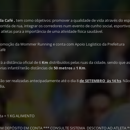
da Café ,
tem como objetivos: promover a qualidade de vida através do esp
 corrida de rua, integrar os corredores num evento de cunho social, esportivo
 atletas para a importância de uma atividade física saudável.
promoção da Wommer Running e conta com Apoio Logístico da Prefeitura
Café
rá a distância oficial de 6
Km
distribuídos pelas ruas da cidade, sendo que as
ias infantil terão distâncias de
50 metros
a
1 Km
.
erão ser realizadas antecipadamente até o dia 8
de SETEMBRO ás 14 hs
. Não
dia
.
senta + 1 KG ALIMENTO
 DEPÓSITO EM CONTA *** CONSULTE SISTEMA DESCONTO AO ATLETA *