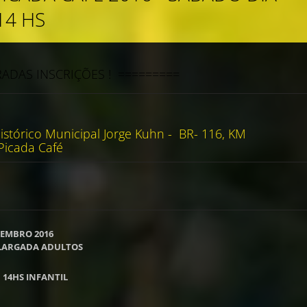
14 HS
ADAS INSCRIÇÕES ! =========
stórico Municipal Jorge Kuhn - BR- 116, KM
Picada Café
TEMBRO 2016
 LARGADA ADULTOS
:
14HS INFANTIL