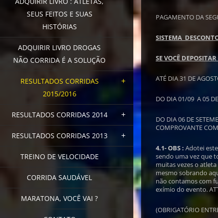
ADQUIRIR LIVRO : ATLETAS,
SEUS FEITOS E SUAS
PAGAMENTO DA SEGU
HISTÓRIAS
SISTEMA DESCONTO
ADQUIRIR LIVRO DROGAS
SE VOCÊ DEPOSITAR
NÃO CORRIDA É A SOLUÇÃO
ATÉ DIA 31 DE AGOS
RESULTADOS CORRIDAS
2015/2016
DO DIA 01/09 A 05 
RESULTADOS CORRIDAS 2014
DO DIA 06 DE SETEM
COMPROVANTE COM 
RESULTADOS CORRIDAS 2013
4.1- OBS :
Adotei este
TREINO DE VELOCIDADE
sendo uma vez que to
muitas vezes o atlet
mesmo sobrando aquel
CORRIDA SAUDÁVEL
não contamos com fu
exímio do evento. 
MARATONA, VOCÊ VAI ?
(OBRIGATÓRIO ENTR