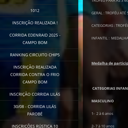
TROFÉU PARA AS 3 M
1012
GERAL : TROFÉU ATÉ
INSCRIÇÃO REALIZADA !
CATEGORIAS : TROFÉ
CORRIDA EDENRAID 2025 -
INFANTIL : MEDALHA
CAMPO BOM
RANKING CIRCUITO CHIP5
Medalha de partici
INSCRIÇÃO REALIZADA
CORRIDA CONTRA O FRIO
CAMPO BOM
CATEGORIAS INFAN
INSCRIÇÃO CORRIDA LILÁS
MASCULINO
30/08 - CORRIDA LILÁS
1- 2 à 6 anos
PAROBÉ
INSCRIÇÕES RÚSTICA 10
2- 7 à 10 anos