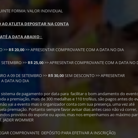
INTE FORMA: VALOR INDIVIDUAL
 AO ATLETA DEPOSITAR NA CONTA
 ATÉ A DATA ABAIXO :
TO >>
R$ 20,00
>> APRESENTAR COMPROVANTE COM A DATA NO DIA
DE SETEMBRO >>
R$ 25,00
>> APRESENTAR COMPROVANTE COM A DATA NO 
BRO A 09 DE SETEMBRO >>
R$ 30,00
SEM DESCONTO >> APRESENTAR
A DATA NO DIA
 sistema de pagamento por data para facilitar o bom andamento do evento
da a premiação, mais de 300 medalhas e 110 troféus, são pagos antes do e
a não vai a evento mas o organizador conta com sua presença, uma vez até
a premiação. Portanto sempre favor avisar dias antes caso não vá correr,
ndos providos do esporte ou apoio, mas nos empenhamos ao máximo par
ATT. JADER WOMMER
EGAR COMPROVANTE DEPÓSITO PARA EFETIVAR A INSCRIÇÃO)