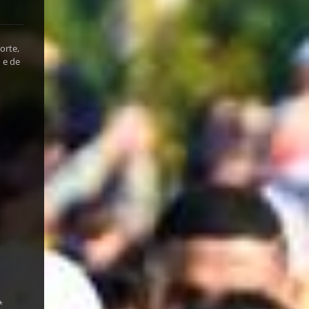
orte,
 e de
*