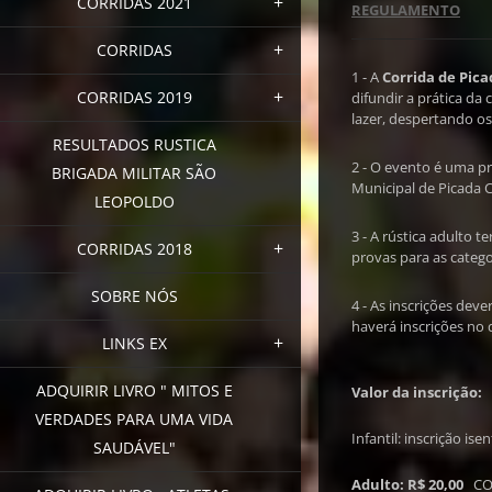
CORRIDAS 2021
REGULAMENTO
CORRIDAS
1 - A
Corrida de Pica
CORRIDAS 2019
difundir a prática da
lazer, despertando os
RESULTADOS RUSTICA
2 - O evento é uma 
BRIGADA MILITAR SÃO
Municipal de Picada 
LEOPOLDO
3 - A rústica adulto te
CORRIDAS 2018
provas para as categor
SOBRE NÓS
4 - As inscrições dev
haverá inscrições no 
LINKS EX
ADQUIRIR LIVRO " MITOS E
Valor da inscrição:
VERDADES PARA UMA VIDA
Infantil: inscrição i
SAUDÁVEL"
Adulto: R$ 20,00
COM