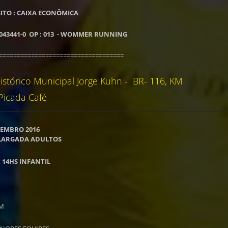
ITO : CAIXA ECONÔMICA
0043441-0 OP : 013 - WOMMER RUNNING
===================================
stórico Municipal Jorge Kuhn - BR- 116, KM
Picada Café
TEMBRO 2016
S LARGADA ADULTOS
 14HS INFANTIL
KM