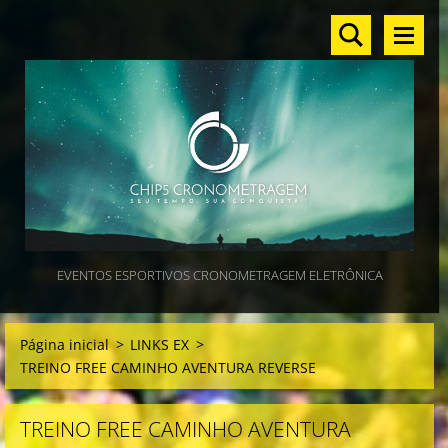
EVENTOS ESPORTIVOS CRONOMETRAGEM ELETRÔNICA
Página inicial
>
LINKS EX
>
TREINO FREE CAMINHO AVENTURA REVERSE
TREINO FREE CAMINHO AVENTURA