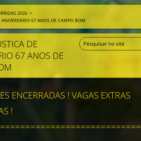
RRIDAS 2026
>
DE ANIVERSÁRIO 67 ANOS DE CAMPO BOM
ÚSTICA DE
RIO 67 ANOS DE
BOM
ES ENCERRADAS ! VAGAS EXTRAS
S !
============================