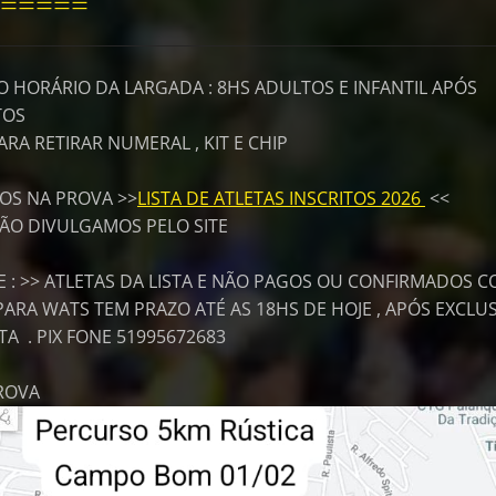
=====
O HORÁRIO DA LARGADA : 8HS ADULTOS E INFANTIL APÓS
TOS
RA RETIRAR NUMERAL , KIT E CHIP
TOS NA PROVA >>
LISTA DE ATLETAS INSCRITOS 2026
<<
 NÃO DIVULGAMOS PELO SITE
 : >> ATLETAS DA LISTA E NÃO PAGOS OU CONFIRMADOS 
RA WATS TEM PRAZO ATÉ AS 18HS DE HOJE , APÓS EXCLU
A . PIX FONE 51995672683
PROVA