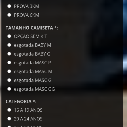
PROVA 3KM
PROVA 6KM
TAMANHO CAMISETA *:
OPÇÃO SEM KIT
esgotada BABY M
esgotada BABY G
esgotada MASC P
esgotada MASC M
esgotada MASC G
esgotada MASC GG
CATEGORIA *:
16 A 19 ANOS
20 A 24 ANOS