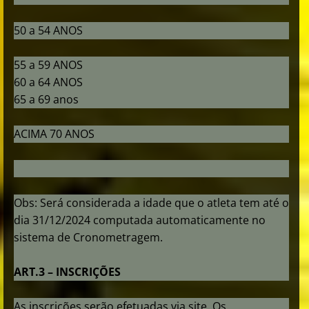
50 a 54 ANOS
55 a 59 ANOS
60 a 64 ANOS
65 a 69 anos
ACIMA 70 ANOS
Obs: Será considerada a idade que o atleta tem até o
dia 31/12/2024 computada automaticamente no
sistema de Cronometragem.
ART.3 – INSCRIÇÕES
As inscrições serão efetuadas via site. Os