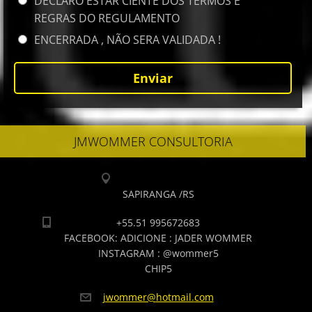
DECLARO ESTAR CIENTE DOS TERMOS E
REGRAS DO REGULAMENTO
ENCERRADA , NÃO SERA VALIDADA !
JMWOMMER CONSULTORIA
SAPIRANGA /RS
+55.51 995672683
FACEBOOK: ADICIONE : JADER WOMMER
INSTAGRAM : @wommer5
CHIP5
jwommer@
hotmail.
com