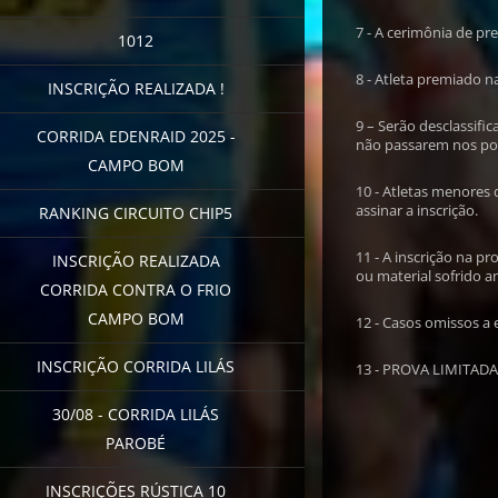
7 - A cerimônia de p
1012
8 - Atleta premiado n
INSCRIÇÃO REALIZADA !
9 – Serão desclassifi
CORRIDA EDENRAID 2025 -
não passarem nos pos
CAMPO BOM
10 - Atletas menores
assinar a inscrição.
RANKING CIRCUITO CHIP5
11 - A inscrição na p
INSCRIÇÃO REALIZADA
ou material sofrido a
CORRIDA CONTRA O FRIO
CAMPO BOM
12 - Casos omissos a 
INSCRIÇÃO CORRIDA LILÁS
13 - PROVA LIMITADA
30/08 - CORRIDA LILÁS
PAROBÉ
INSCRIÇÕES RÚSTICA 10