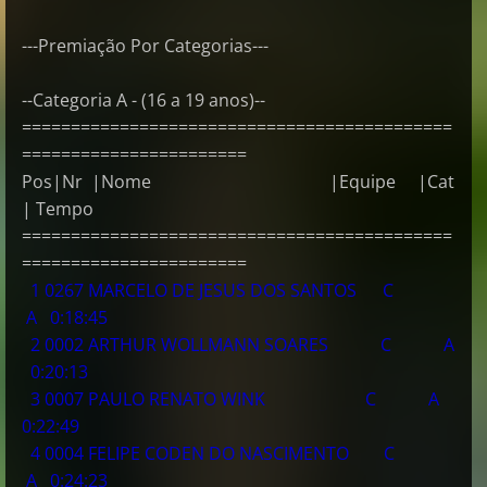
---Premiação Por Categorias---
--Categoria A - (16 a 19 anos)--
============================================
=======================
Pos|Nr |Nome |Equipe |Cat
| Tempo
============================================
=======================
1 0267 MARCELO DE JESUS DOS SANTOS C
A 0:18:45
2 0002 ARTHUR WOLLMANN SOARES C A
0:20:13
3 0007 PAULO RENATO WINK C A
0:22:49
4 0004 FELIPE CODEN DO NASCIMENTO C
A 0:24:23