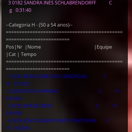
3 0182 SANDRA INES SCHLABRENDORFF C
g 0:31:40
--Categoria H - (50 a 54 anos)--
============================================
========================
Pos|Nr |Nome |Equipe
|Cat | Tempo
============================================
========================
1 0231 RENI FLORES DA CONCEICAO C
H 0:19:22
2 0230 PAULO VARGAS C H
0:19:45
3 0233 SERGIO REKS C H
0:19:58
4 0226 JOAO GILMAR PANTA FONTOURA C
H 0:20:06