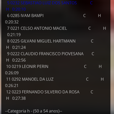
5 0232 SEBASTIAO LUIZ DOS SANTOS C
H 0:20:10
6 0285 IVAM BAMPI C H
0:20:32
7 0221 CELSO ANTONIO MACIEL C H
0:21:19
8 0225 GILVANI MIGUEL HARTMANN C
H 0:21:24
9 0222 CLAUDIO FRANCISCO PIOVESANA C
H 0:22:56
10 0219 LEONIR PERIN C H
0:26:09
11 0292 MANOEL DA LUZ C H
0:26:21
12 0223 FERNANDO SILVERIO DA ROSA C
H 0:27:38
--Categoria h - (50 a 54 anos)--