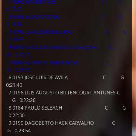
1 0202 WANDER VIEL C G
0:17:42
2 0192 JAIR GROMOSKI C G
0:18:36
3 0195 LEANDRO REULE PAZ C G
0:18:59
4 0189 CARLOS FERNANDO C. DA SILVA C
G 0:20:30
5 0185 ALZEMIRO MSRIA ALVES C
G 0:21:35
6 0193 JOSE LUIS DE AVILA C G
0:21:40
7 0196 LUIS AUGUSTO BITTENCOURT ANTUNES C
G 0:22:26
8 0184 PAULO SELBACH C G
0:22:30
9 0190 DAGOBERTO HACK CARVALHO C
G 0:23:54