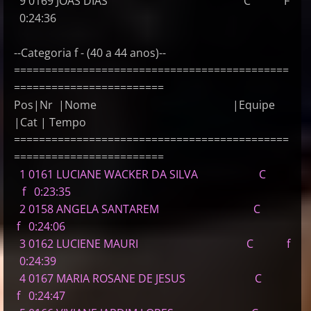
9 0169 JOAS DIAS C F
0:24:36
--Categoria f - (40 a 44 anos)--
============================================
========================
Pos|Nr |Nome |Equipe
|Cat | Tempo
============================================
========================
1 0161 LUCIANE WACKER DA SILVA C
f 0:23:35
2 0158 ANGELA SANTAREM C
f 0:24:06
3 0162 LUCIENE MAURI C f
0:24:39
4 0167 MARIA ROSANE DE JESUS C
f 0:24:47