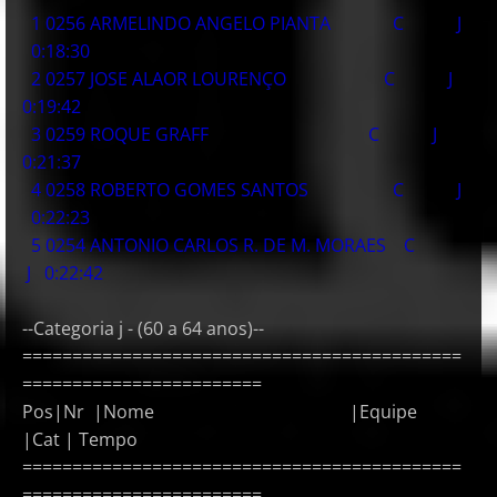
1 0256 ARMELINDO ANGELO PIANTA C J
0:18:30
2 0257 JOSE ALAOR LOURENÇO C J
0:19:42
3 0259 ROQUE GRAFF C J
0:21:37
4 0258 ROBERTO GOMES SANTOS C J
0:22:23
5 0254 ANTONIO CARLOS R. DE M. MORAES C
J 0:22:42
--Categoria j - (60 a 64 anos)--
============================================
========================
Pos|Nr |Nome |Equipe
|Cat | Tempo
============================================
========================