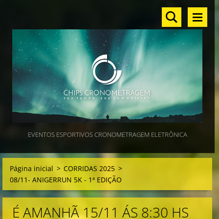
EVENTOS ESPORTIVOS CRONOMETRAGEM ELETRÔNICA
Página inicial
>
CORRIDAS 2025
>
08/11- ANIGERRUN 5K - 1ª EDIÇÃO
É AMANHÃ 15/11 ÁS 8:30 HS