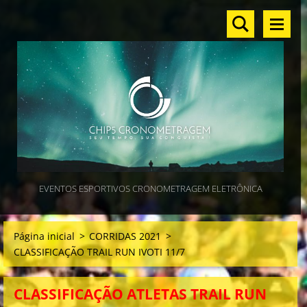
EVENTOS ESPORTIVOS CRONOMETRAGEM ELETRÔNICA
Página inicial
>
CORRIDAS 2021
>
CLASSIFICAÇÃO TRAIL RUN IVOTI 11/7
CLASSIFICAÇÃO ATLETAS TRAIL RUN